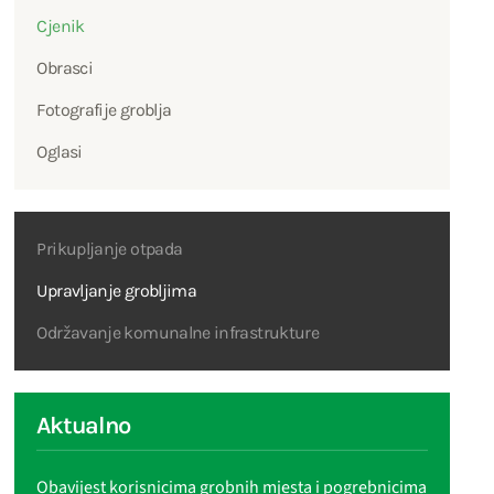
Cjenik
Obrasci
Fotografije groblja
Oglasi
Prikupljanje otpada
Upravljanje grobljima
Održavanje komunalne infrastrukture
Aktualno
Obavijest korisnicima grobnih mjesta i pogrebnicima