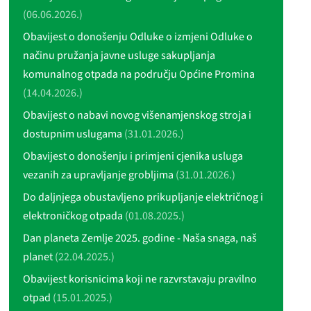
(06.06.2026.)
Obavijest o donošenju Odluke o izmjeni Odluke o
načinu pružanja javne usluge sakupljanja
komunalnog otpada na području Općine Promina
(14.04.2026.)
Obavijest o nabavi novog višenamjenskog stroja i
dostupnim uslugama
(31.01.2026.)
Obavijest o donošenju i primjeni cjenika usluga
vezanih za upravljanje grobljima
(31.01.2026.)
Do daljnjega obustavljeno prikupljanje električnog i
elektroničkog otpada
(01.08.2025.)
Dan planeta Zemlje 2025. godine - Naša snaga, naš
planet
(22.04.2025.)
Obavijest korisnicima koji ne razvrstavaju pravilno
otpad
(15.01.2025.)