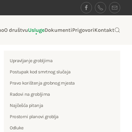
no
O društvu
Usluge
Dokumenti
Prigovori
Kontakt
Upravljanje grobljima
Postupak kod smrtnog slučaja
Pravo korištenja grobnog mjesta
Radovi na grobljima
Najčešća pitanja
Prostorni planovi groblja
Odluke