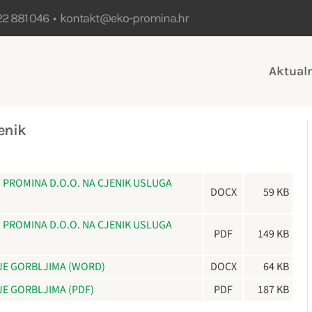
22 881 046 •
kontakt@eko-promina.hr
Aktual
enik
PROMINA D.O.O. NA CJENIK USLUGA
DOCX
59 KB
PROMINA D.O.O. NA CJENIK USLUGA
PDF
149 KB
JE GORBLJIMA (WORD)
DOCX
64 KB
E GORBLJIMA (PDF)
PDF
187 KB