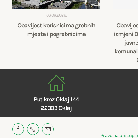
06.06.2026.
Obavijest korisnicima grobnih
Obavije
mjesta i pogrebnicima
izmjeni O
javne
komunaln
Put kroz Oklaj 144
22303 Oklaj
Pravo na pristup 