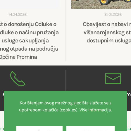
14.04.2026.
31.01.2026.
st o donošenju Odluke o
Obavijest o nabavi 
dluke o načinu pružanja
višenamjenskog str
 usluge sakupljanja
dostupnim uslug
og otpada na području
Općine Promina
022 881 046
kontakt@eko-promi
Korištenjem ovog mrežnog sjedišta slažete se s
upotrebom kolačića (cookies).
Više informacija
.
© 2021 EKO Promina d.o.o.
· Put kroz Oklaj 144 · 22303 Oklaj
informacijama
·
Digitalna pristupačnost
·
Izjava o kolačićima
·
Obav