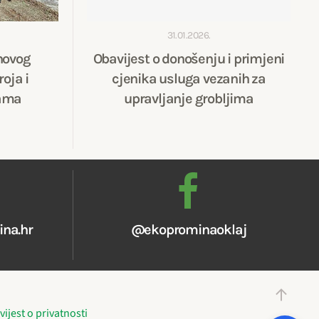
31.01.2026.
novog
Obavijest o donošenju i primjeni
oja i
cjenika usluga vezanih za
ama
upravljanje grobljima
na.hr
@ekoprominaoklaj
ijest o privatnosti