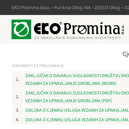
EKO Promina d.o.o. • Put kroz Oklaj 144 • 22303 Oklaj • 0
Skip to main content
Cj
DOKUMENTI ZA PREUZIMANJE
ZAKLJUČAK O DAVANJU SUGLASNOSTI DRUŠTVU EKO 
1.
VEZANIH ZA UPRAVLJANJE GROBLJIMA (WORD)
ZAKLJUČAK O DAVANJU SUGLASNOSTI DRUŠTVU EKO 
2.
VEZANIH ZA UPRAVLJANJE GROBLJIMA (PDF)
3.
ODLUKA O CJENIKU USLUGA VEZANIH ZA UPRAVLJAN
4.
ODLUKA O CJENIKU USLUGA VEZANIH ZA UPRAVLJANJ